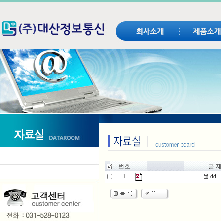
번호
글 제
dd
1